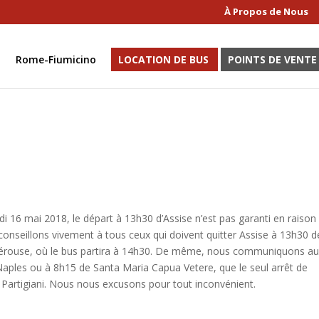
À Propos de Nous
Rome-Fiumicino
LOCATION DE BUS
POINTS DE VENTE
 16 mai 2018, le départ à 13h30 d’Assise n’est pas garanti en raison
 conseillons vivement à tous ceux qui doivent quitter Assise à 13h30 d
 à Pérouse, où le bus partira à 14h30. De même, nous communiquons a
aples ou à 8h15 de Santa Maria Capua Vetere, que le seul arrêt de
 Partigiani. Nous nous excusons pour tout inconvénient.