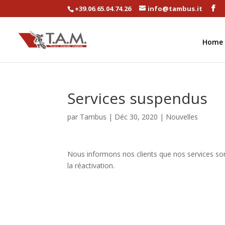
+39.06.65.04.74.26
info@tambus.it
Home
Services suspendus
par
Tambus
|
Déc 30, 2020
|
Nouvelles
Nous informons nos clients que nos services so
la réactivation.