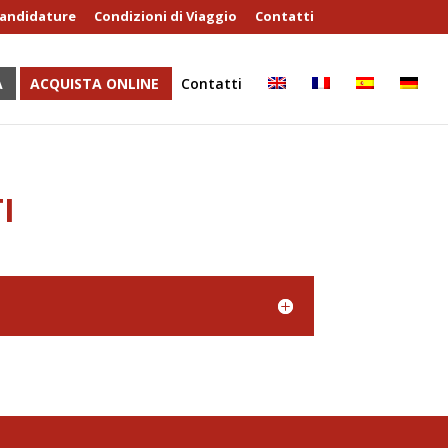
andidature
Condizioni di Viaggio
Contatti
A
ACQUISTA ONLINE
Contatti
I