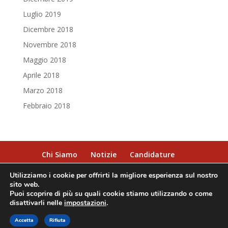
Luglio 2019
Dicembre 2018
Novembre 2018
Maggio 2018
Aprile 2018
Marzo 2018
Febbraio 2018
Chi Siamo
Notizie
Candidature
Condizioni di Viaggio
Contatti
Utilizziamo i cookie per offrirti la migliore esperienza sul nostro
sito web.
Puoi scoprire di più su quali cookie stiamo utilizzando o come
disattivarli nelle
impostazioni
.
© 2019 T.A.M. S.r.l. - P.Iva 04294421005 - Tutti i diritti
Accetta
riservati | Designed by
Rifiuta
Brands.
With Passion