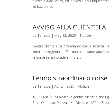
piazzale Aldo Moro, ed in piazza dei Cinquecento, 
limitazioni al...
AVVISO ALLA CLIENTELA
da
Tambus
|
Mag 13, 2025
|
Notizie
Gentile clientela, vi informiamo che la società T
linea interregionale effettuato mediante aut
le corse saranno attive fino a...
Fermo straordinario corse
da
Tambus
|
Apr 24, 2025
|
Notizie
ATTENZIONE Si avvisa la gentile clientela che i gi
Staz. Ostiense: Piazzale XII Ottobre 1492 – (Fron