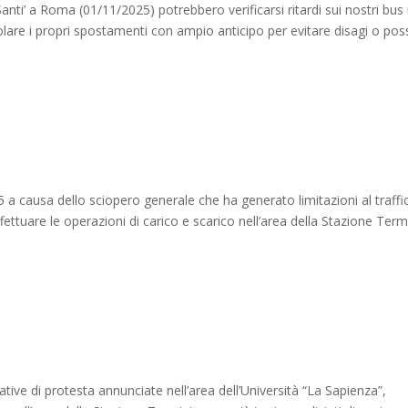
Santi’ a Roma (01/11/2025) potrebbero verificarsi ritardi sui nostri bus
colare i propri spostamenti con ampio anticipo per evitare disagi o possi
25 a causa dello sciopero generale che ha generato limitazioni al traffi
ettuare le operazioni di carico e scarico nell’area della Stazione Termi
ziative di protesta annunciate nell’area dell’Università “La Sapienza”,