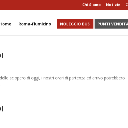
Chi Siamo
Notizie
C
Home
Roma-Fiumicino
NOLEGGIO BUS
PUNTI VENDIT
I
dello sciopero di oggi, i nostri orari di partenza ed arrivo potrebbero
.
I