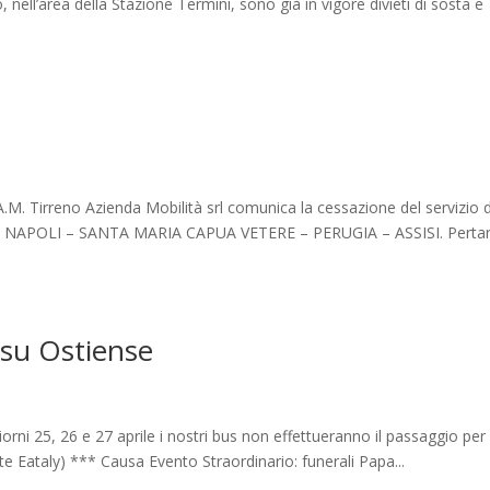
nell’area della Stazione Termini, sono già in vigore divieti di sosta e
.A.M. Tirreno Azienda Mobilità srl comunica la cessazione del servizio d
obus NAPOLI – SANTA MARIA CAPUA VETERE – PERUGIA – ASSISI. Perta
 su Ostiense
orni 25, 26 e 27 aprile i nostri bus non effettueranno il passaggio per 
te Eataly) *** Causa Evento Straordinario: funerali Papa...