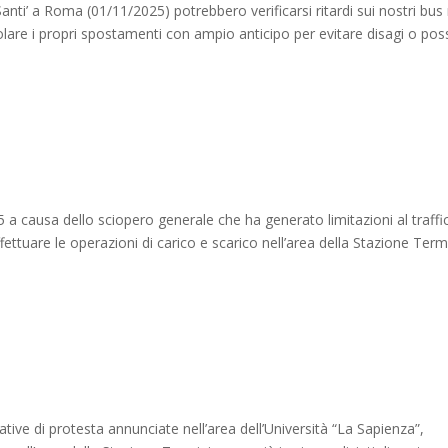
Santi’ a Roma (01/11/2025) potrebbero verificarsi ritardi sui nostri bus
colare i propri spostamenti con ampio anticipo per evitare disagi o possi
25 a causa dello sciopero generale che ha generato limitazioni al traffi
ettuare le operazioni di carico e scarico nell’area della Stazione Termi
ziative di protesta annunciate nell’area dell’Università “La Sapienza”,