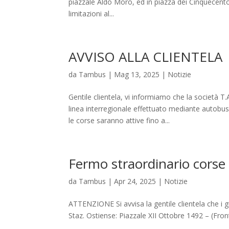
piazzale Aldo Moro, ed in piazza dei Cinquecento, 
limitazioni al...
AVVISO ALLA CLIENTELA
da
Tambus
|
Mag 13, 2025
|
Notizie
Gentile clientela, vi informiamo che la società T
linea interregionale effettuato mediante aut
le corse saranno attive fino a...
Fermo straordinario corse
da
Tambus
|
Apr 24, 2025
|
Notizie
ATTENZIONE Si avvisa la gentile clientela che i gi
Staz. Ostiense: Piazzale XII Ottobre 1492 – (Fron