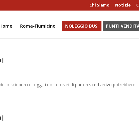
Chi Siamo
Notizie
C
Home
Roma-Fiumicino
NOLEGGIO BUS
PUNTI VENDIT
I
dello sciopero di oggi, i nostri orari di partenza ed arrivo potrebbero
.
I