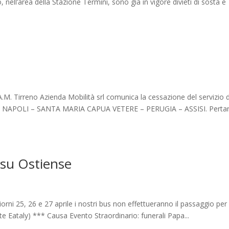
nell’area della Stazione Termini, sono già in vigore divieti di sosta e
.A.M. Tirreno Azienda Mobilità srl comunica la cessazione del servizio d
obus NAPOLI – SANTA MARIA CAPUA VETERE – PERUGIA – ASSISI. Perta
 su Ostiense
orni 25, 26 e 27 aprile i nostri bus non effettueranno il passaggio per 
te Eataly) *** Causa Evento Straordinario: funerali Papa...